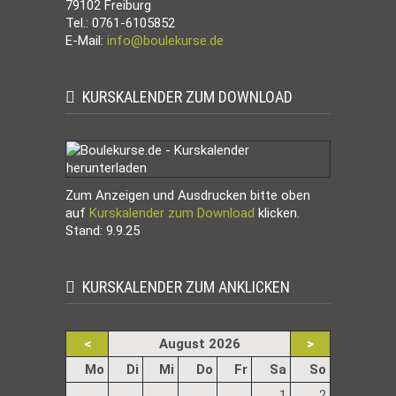
79102 Freiburg
Tel.: 0761-6105852
E-Mail:
info@boulekurse.de
KURSKALENDER ZUM DOWNLOAD
Zum Anzeigen und Ausdrucken bitte oben
auf
Kurskalender zum Download
klicken.
Stand: 9.9.25
KURSKALENDER ZUM ANKLICKEN
<
August 2026
>
ntag
enstag
ttwoch
nnerstag
eitag
mstag
nntag
Mo
Di
Mi
Do
Fr
Sa
So
1
2