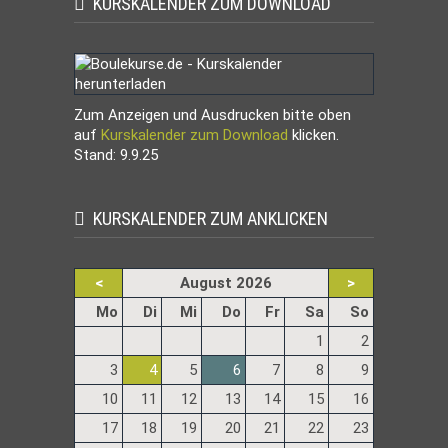
KURSKALENDER ZUM DOWNLOAD
Zum Anzeigen und Ausdrucken bitte oben
auf
Kurskalender zum Download
klicken.
Stand: 9.9.25
KURSKALENDER ZUM ANKLICKEN
<
August 2026
>
ntag
enstag
ttwoch
nnerstag
eitag
mstag
nntag
Mo
Di
Mi
Do
Fr
Sa
So
1
2
3
4
5
6
7
8
9
10
11
12
13
14
15
16
17
18
19
20
21
22
23