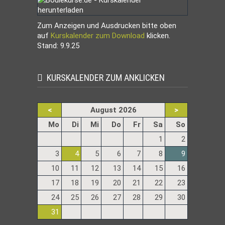
Zum Anzeigen und Ausdrucken bitte oben
auf
Kurskalender zum Download
klicken.
Stand: 9.9.25
KURSKALENDER ZUM ANKLICKEN
<
August 2026
>
ntag
enstag
ttwoch
nnerstag
eitag
mstag
nntag
Mo
Di
Mi
Do
Fr
Sa
So
1
2
3
4
5
6
7
8
9
10
11
12
13
14
15
16
17
18
19
20
21
22
23
24
25
26
27
28
29
30
31