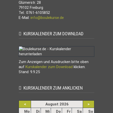
Glümerstr. 28
79102 Freiburg
Tel.: 0761-6105852
E-Mail:
info@boulekurse.de
KURSKALENDER ZUM DOWNLOAD
Zum Anzeigen und Ausdrucken bitte oben
auf
Kurskalender zum Download
klicken.
Stand: 9.9.25
KURSKALENDER ZUM ANKLICKEN
<
August 2026
>
ntag
enstag
ttwoch
nnerstag
eitag
mstag
nntag
Mo
Di
Mi
Do
Fr
Sa
So