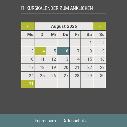
KURSKALENDER ZUM ANKLICKEN
<
August 2026
>
ntag
enstag
ttwoch
nnerstag
eitag
mstag
nntag
Mo
Di
Mi
Do
Fr
Sa
So
1
2
3
4
5
6
7
8
9
10
11
12
13
14
15
16
17
18
19
20
21
22
23
24
25
26
27
28
29
30
31
Navigation
Impressum
Datenschutz