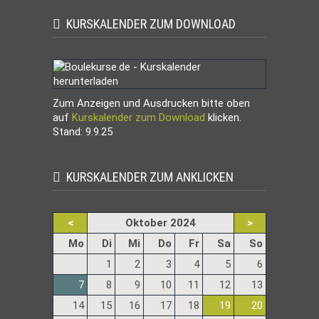
KURSKALENDER ZUM DOWNLOAD
Zum Anzeigen und Ausdrucken bitte oben
auf
Kurskalender zum Download
klicken.
Stand: 9.9.25
KURSKALENDER ZUM ANKLICKEN
<
Oktober 2024
>
ntag
enstag
ttwoch
nnerstag
eitag
mstag
nntag
Mo
Di
Mi
Do
Fr
Sa
So
1
2
3
4
5
6
7
8
9
10
11
12
13
14
15
16
17
18
19
20