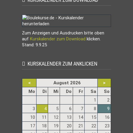
Zum Anzeigen und Ausdrucken bitte oben
auf
Kurskalender zum Download
klicken.
Stand: 9.9.25
KURSKALENDER ZUM ANKLICKEN
<
August 2026
>
ntag
enstag
ttwoch
nnerstag
eitag
mstag
nntag
Mo
Di
Mi
Do
Fr
Sa
So
1
2
3
4
5
6
7
8
9
10
11
12
13
14
15
16
17
18
19
20
21
22
23