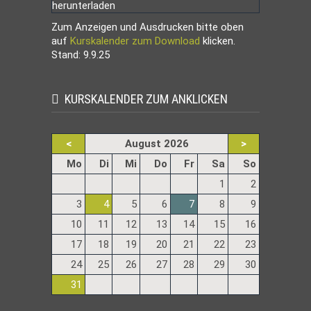
Zum Anzeigen und Ausdrucken bitte oben
auf
Kurskalender zum Download
klicken.
Stand: 9.9.25
KURSKALENDER ZUM ANKLICKEN
<
August 2026
>
ntag
enstag
ttwoch
nnerstag
eitag
mstag
nntag
Mo
Di
Mi
Do
Fr
Sa
So
1
2
3
4
5
6
7
8
9
10
11
12
13
14
15
16
17
18
19
20
21
22
23
24
25
26
27
28
29
30
31