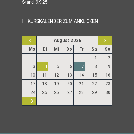
Stand: 9.9.25
KURSKALENDER ZUM ANKLICKEN
<
August 2026
>
ntag
enstag
ttwoch
nnerstag
eitag
mstag
nntag
Mo
Di
Mi
Do
Fr
Sa
So
1
2
3
4
5
6
7
8
9
10
11
12
13
14
15
16
17
18
19
20
21
22
23
24
25
26
27
28
29
30
31