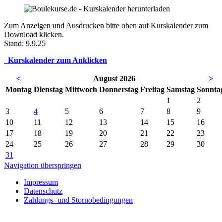
Zum Anzeigen und Ausdrucken bitte oben auf
Kurskalender zum
Download
klicken.
Stand: 9.9.25
Kurskalender zum Anklicken
<
August 2026
>
Mo
ntag
Di
enstag
Mi
ttwoch
Do
nnerstag
Fr
eitag
Sa
mstag
So
nnta
1
2
3
4
5
6
7
8
9
10
11
12
13
14
15
16
17
18
19
20
21
22
23
24
25
26
27
28
29
30
31
Navigation überspringen
Impressum
Datenschutz
Zahlungs- und Stornobedingungen