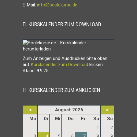
E-Mail:
info@boulekurse.de
KURSKALENDER ZUM DOWNLOAD
Zum Anzeigen und Ausdrucken bitte oben
auf
Kurskalender zum Download
klicken.
Stand: 9.9.25
KURSKALENDER ZUM ANKLICKEN
<
August 2026
>
ntag
enstag
ttwoch
nnerstag
eitag
mstag
nntag
Mo
Di
Mi
Do
Fr
Sa
So
1
2
3
4
5
6
7
8
9